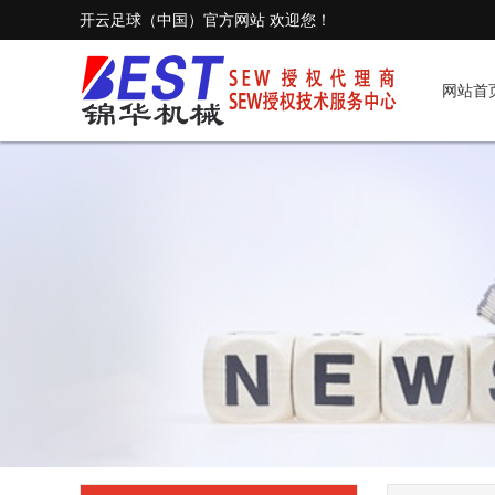
开云足球（中国）官方网站 欢迎您！
网站首