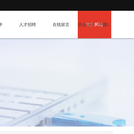
伴
人才招聘
在线留言
开云足球（中国）
官方网站
官方网站