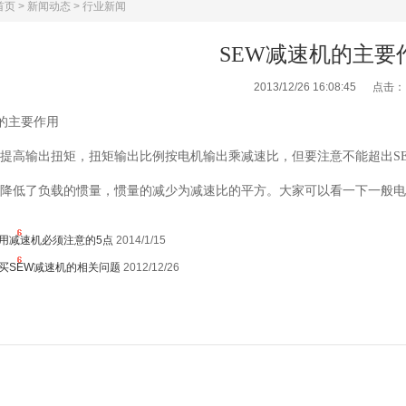
首页
>
新闻动态
>
行业新闻
SEW减速机的主要
2013/12/26 16:08:45 点击：
机的主要作用
时提高输出扭矩，扭矩输出比例按电机输出乘减速比，但要注意不能超出S
时降低了负载的惯量，惯量的减少为减速比的平方。大家可以看一下一般
用减速机必须注意的5点
2014/1/15
买SEW减速机的相关问题
2012/12/26