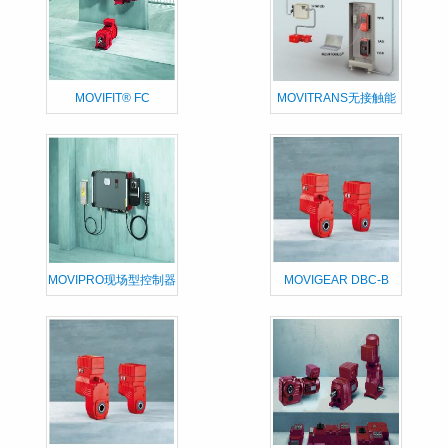
MOVIFIT® FC
MOVITRANS无接触能
量
MOVIPRO现场型控制器
MOVIGEAR DBC-B