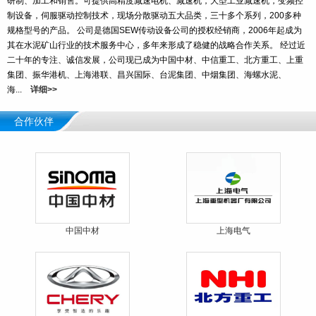
研制、加工和销售。可提供高精度减速电机、减速机，大型工业减速机，变频控
制设备，伺服驱动控制技术，现场分散驱动五大品类，三十多个系列，200多种
规格型号的产品。 公司是德国SEW传动设备公司的授权经销商，2006年起成为
其在水泥矿山行业的技术服务中心，多年来形成了稳健的战略合作关系。 经过近
二十年的专注、诚信发展，公司现已成为中国中材、中信重工、北方重工、上重
集团、振华港机、上海港联、昌兴国际、台泥集团、中烟集团、海螺水泥、
海...
详细>>
合作伙伴
中国中材
上海电气