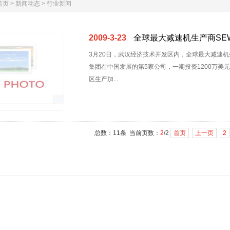
首页
>
新闻动态
>
行业新闻
2009-3-23
全球最大减速机生产商SE
3月20日，武汉经济技术开发区内，全球最大减速机
集团在中国发展的第5家公司，一期投资1200万美
区生产加...
总数：11条 当前页数：
2
/2
首页
上一页
2