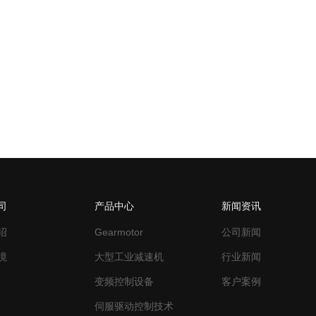
1
司
产品中心
新闻资讯
绍
Gearmotor
公司新闻
境
大型工业减速机
行业新闻
变频控制设备
客户案例
伺服驱动控制技术