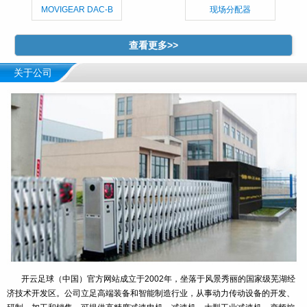
MOVIGEAR DAC-B
现场分配器
查看更多>>
关于公司
开云足球（中国）官方网站成立于2002年，坐落于风景秀丽的国家级芜湖经
济技术开发区。公司立足高端装备和智能制造行业，从事动力传动设备的开发、