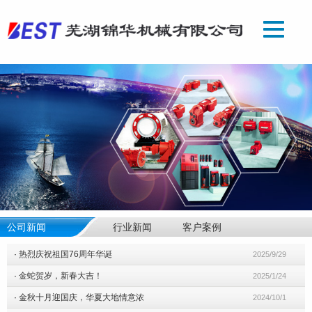
公司新闻
行业新闻
客户案例
·
热烈庆祝祖国76周年华诞
2025/9/29
·
金蛇贺岁，新春大吉！
2025/1/24
·
金秋十月迎国庆，华夏大地情意浓
2024/10/1