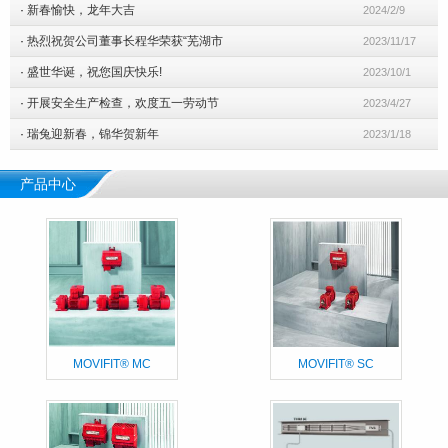
·
新春愉快，龙年大吉
2024/2/9
·
热烈祝贺公司董事长程华荣获“芜湖市
2023/11/17
·
盛世华诞，祝您国庆快乐!
2023/10/1
·
开展安全生产检查，欢度五一劳动节
2023/4/27
·
瑞兔迎新春，锦华贺新年
2023/1/18
产品中心
MOVIFIT® MC
MOVIFIT® SC