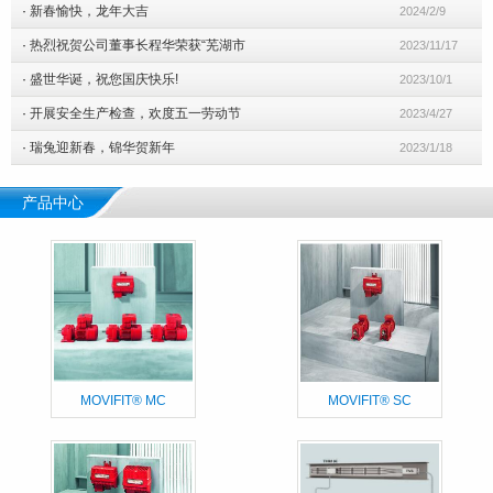
·
新春愉快，龙年大吉
2024/2/9
·
热烈祝贺公司董事长程华荣获“芜湖市
2023/11/17
·
盛世华诞，祝您国庆快乐!
2023/10/1
·
开展安全生产检查，欢度五一劳动节
2023/4/27
·
瑞兔迎新春，锦华贺新年
2023/1/18
产品中心
MOVIFIT® MC
MOVIFIT® SC